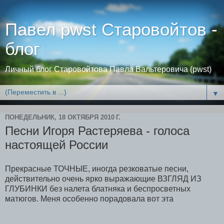
Павел pwst Старовойтов -
блог
Личный блог Старовойтова Павла Вальтеровича (pwst)
▼
ПОНЕДЕЛЬНИК, 18 ОКТЯБРЯ 2010 Г.
Песни Игоря Растеряева - голоса
настоящей России
Прекрасные ТОЧНЫЕ, иногда резковатые песни,
действительно очень ярко выражающие ВЗГЛЯД ИЗ
ГЛУБИНКИ без налета блатняка и беспросветных
матюгов. Меня особенно порадовала вот эта