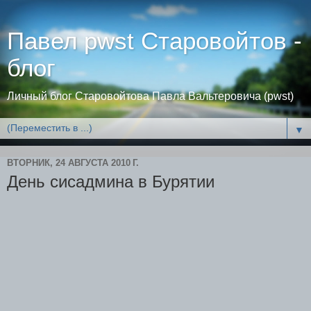
Павел pwst Старовойтов -
блог
Личный блог Старовойтова Павла Вальтеровича (pwst)
▼
ВТОРНИК, 24 АВГУСТА 2010 Г.
День сисадмина в Бурятии