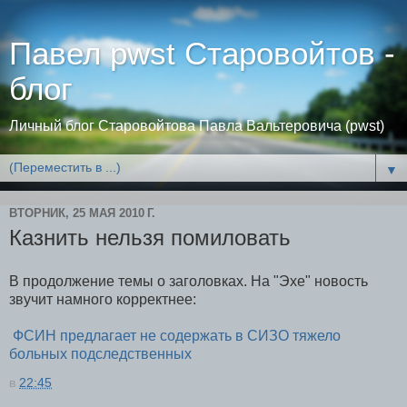
Павел pwst Старовойтов -
блог
Личный блог Старовойтова Павла Вальтеровича (pwst)
▼
ВТОРНИК, 25 МАЯ 2010 Г.
Казнить нельзя помиловать
В продолжение темы о заголовках. На "Эхе" новость
звучит намного корректнее:
ФСИН предлагает не содержать в СИЗО тяжело
больных подследственных
в
22:45