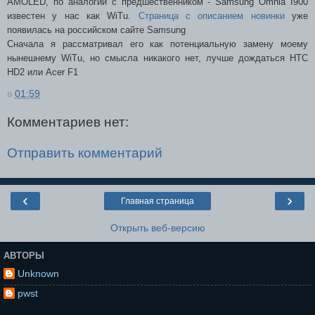
AMOLED, по аналогии с предшественником - Samsung Omnia I900
известен у нас как WiTu.
Страница с описанием новинки
уже
появилась на российском сайте Samsung
Сначала я рассматривал его как потенциальную замену моему
нынешнему WiTu, но смысла никакого нет, лучше дождаться HTC
HD2 или Acer F1
в
01:59
Комментариев нет:
Отправить комментарий
‹
›
Главная страница
Открыть веб-версию
АВТОРЫ
Unknown
pwst